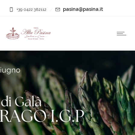
pasina@pasina.it
+39 0422 382112