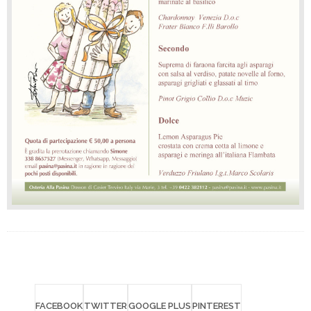
Via Marie, 3
-
Dosson di Casier
(
Treviso
)
Italia
Tel
+39 0422 382112
- Fax
+39 0422 492322
pasina@pasina.it
Email
Dati societari
Privacy policy
P.Iva 02123290260 /
/
Promoservice.com
Project by
Aggiorna le impostazioni di tracciamento della
pubblicità
SEGUICI SU FACEBOOK
Dietro le quinte, novità, anteprime dei piatti in menu e molto altro!
Facebook
Instagram
FACEBOOK
TWITTER
GOOGLE PLUS
PINTEREST