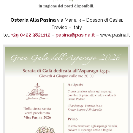
in ragione dei posti disponibili.
Osteria Alla Pasina
via Marie, 3 – Dosson di Casier,
Treviso – Italy
tel.
+39 0422 3821112
–
pasina@pasina.it
– www.pasina.it
DOSSON DI CASIER - TREVISO
Osteria Alla Pasina s.n.c.
di Pasin G. Carlo & C.