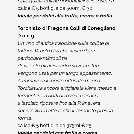
nelle quiete colline di Montalcino in Toscana
calice € 5 bottiglia da 500ml € 30
Ideale per dolci alla frutta, crema o frolla
Torchiato di Fregona Colli di Conegliano
D.o.c.g.
Un vino di antica tradizione sulle colline di
Vittorio Veneto (Tv) che nasce da un
particolare microclima
dove solo gli acini radi e sovramaturi
vengono usati per un lungo appassimento.
A Primavera il mosto ottenuto da una
Torchiatura ancora artigianale viene messo a
fermentare in botti di rovere e acacia
e lasciato riposare fino alla Primavera
successiva in attesa che il Torchiato prenda
forma.
calice € 5 bottiglia da 375ml € 25
Ideale per dolci con frolla e crema