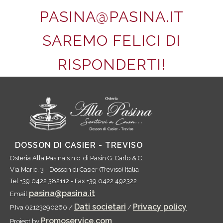
PASINA@PASINA.IT
SAREMO FELICI DI
RISPONDERTI!
DOSSON DI CASIER - TREVISO
Osteria Alla Pasina s.n.c.
di Pasin G. Carlo & C.
Via Marie, 3
-
Dosson di Casier
(
Treviso
)
Italia
Tel
+39 0422 382112
- Fax
+39 0422 492322
pasina@pasina.it
Email
Dati societari
Privacy policy
P.Iva 02123290260 /
/
Promoservice.com
Project by