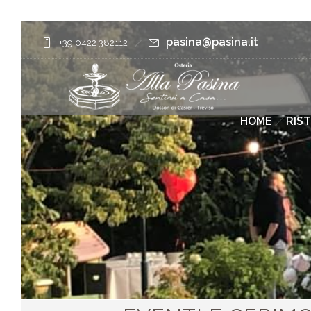
pasina@pasina.it
+39 0422 382112
HOME
RIS