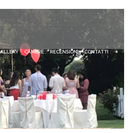
ALLERY
CAMERE
RECENSIONI
CONTATTI
TA AGGIORNATO SUI PROSSIMI EVENTI
vieremo al massimo 2 email al mese con i nostri
imi appuntamenti e puoi stare tranquillo, la tua email