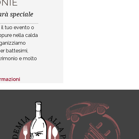
ONIE
non s
Facebook
arà speciale
La tu
 il tuo evento o
Instagram
oppure nella calda
Organizziamo
er battesimi,
my 
atrimonio e molto
Youtube
pur
o
ormazioni