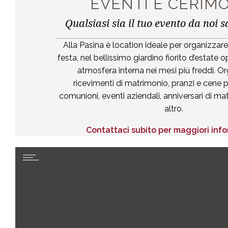
EVENTI E CERIM
DOSSON DI CASIER - TREVISO
Qualsiasi sia il tuo evento da noi s
Osteria Alla Pasina s.n.c.
di Pasin G. Carlo & C.
Via Marie, 3
-
Dosson di Casier
(
Treviso
)
Italia
Alla Pasina è location ideale per organizzare
Tel
+39 0422 382112
- Fax
+39 0422 492322
pasina@pasina.it
festa, nel bellissimo giardino fiorito d’estate 
Email
atmosfera interna nei mesi più freddi. 
Dati societari
Privacy
P.Iva 02123290260 /
/
ricevimenti di matrimonio, pranzi e cene p
policy
comunioni, eventi aziendali, anniversari di m
Promoservice.com
Project by
altro.
Aggiorna le impostazioni di tracciament
della pubblicità
Contattaci subito per maggiori inf