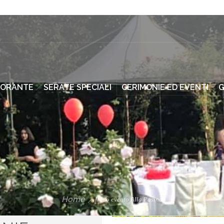
TORANTE
SERATE SPECIALI
CERIMONIE ED EVENTI
G
SEGUICI SU FACEBOOK
RES
Home
Il tuo evento Alla Pasina
Dietro le quinte, novità, anteprime dei piatti in menu e molto
Ti in
altro!
pross