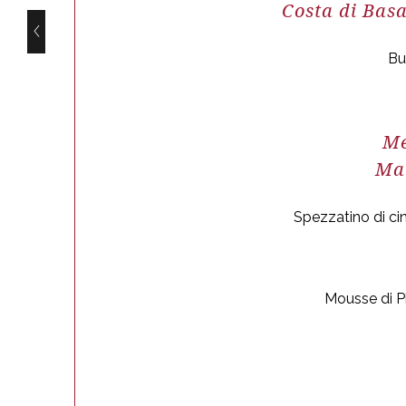
Costa di Basa
 Pasin
Bu
Me
Mar
Spezzatino di cin
Mousse di Pi