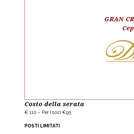
GRAN CR
Cep
Costo della serata
€ 110 – Per i soci €95
DOSSON DI CASIER - TREVISO
POSTI LIMITATI
Osteria Alla Pasina s.n.c.
di Pasin G. Carlo & C.