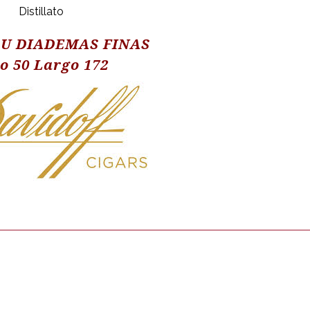
Distillato
U DIADEMAS FINAS
o 50 Largo 172
SEGUICI SU FACEBOOK
RES
Dietro le quinte, novità, anteprime dei piatti in menu e molto
Ti in
altro!
pross
non s
Facebook
La tu