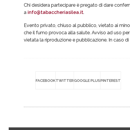
Via Marie, 3
-
Dosson di Casier
(
Treviso
)
Italia
Chi desidera partecipare è pregato di dare confe
Tel
+39 0422 382112
- Fax
+39 0422 492322
a
info@tabaccheriasilea.it
.
pasina@pasina.it
Email
Dati societari
Privacy
P.Iva 02123290260 /
/
Evento privato, chiuso al pubblico, vietato ai min
policy
che il fumo provoca alla salute. Avviso ad uso per
Promoservice.com
vietata la riproduzione e pubblicazione. In caso di
Project by
Aggiorna le impostazioni di tracciament
della pubblicità
FACEBOOK
TWITTER
GOOGLE PLUS
PINTEREST