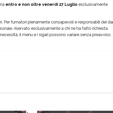
rma
entro e non oltre venerdi 27 Luglio
esclusivamente
Instagram
ori. Per fumatori pienamente consapevoli e responsabili dei da
my 
sonale, riservato esclusivamente a chi ne ha fatto richiesta
Youtube
pur
 necessità, il menu e i sigari possono variare senza preavviso.
o