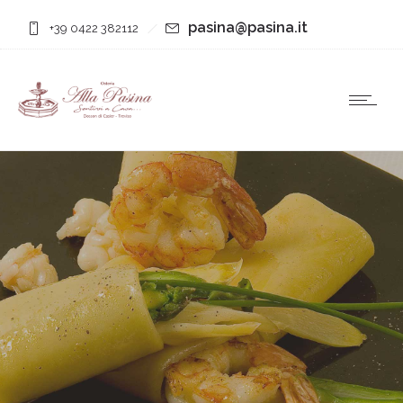
pasina@pasina.it
+39 0422 382112