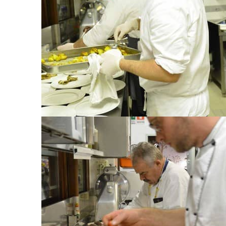
DOSSON DI CASIER - TREVISO
Osteria Alla Pasina s.n.c.
di Pasin G. Carlo & C.
Via Marie, 3
-
Dosson di Casier
(
Treviso
)
Italia
Tel
+39 0422 382112
- Fax
+39 0422 492322
pasina@pasina.it
Email
Dati societari
Privacy
P.Iva 02123290260 /
/
policy
Promoservice.com
Project by
Aggiorna le impostazioni di tracciament