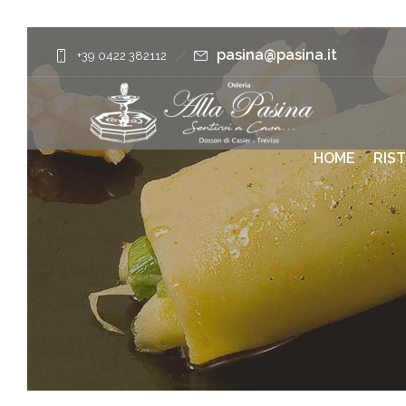
pasina@pasina.it
+39 0422 382112
HOME
RIS