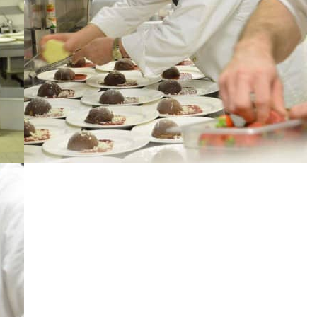
SEGUICI SU FACEBOOK
RES
Dietro le quinte, novità, anteprime dei piatti in menu e molto
Ti in
altro!
pross
non s
Facebook
La tu
Instagram
my 
Youtube
pur
o