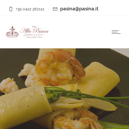
pasina@pasina.it
+39 0422 382112