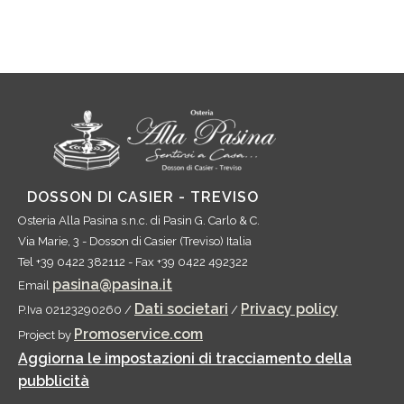
DOSSON DI CASIER - TREVISO
Osteria Alla Pasina s.n.c.
di Pasin G. Carlo & C.
Via Marie, 3
-
Dosson di Casier
(
Treviso
)
Italia
Tel
+39 0422 382112
- Fax
+39 0422 492322
pasina@pasina.it
Email
Dati societari
Privacy policy
P.Iva 02123290260 /
/
Promoservice.com
Project by
Aggiorna le impostazioni di tracciamento della
pubblicità