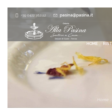
pasina@pasina.it
+39 0422 382112
HOME
RIS
Home