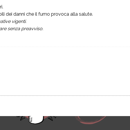
Instagram
i.
i dei danni che il fumo provoca alla salute.
my 
tive vigenti.
Youtube
pur
iare senza preavviso.
o