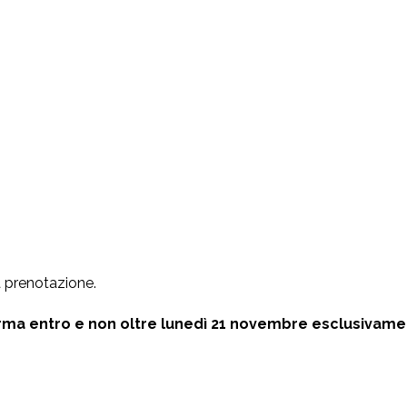
SEGUICI SU FACEBOOK
RES
la prenotazione.
Dietro le quinte, novità, anteprime dei piatti in menu e molto
Ti in
altro!
pross
ma entro e non oltre lunedì 21 novembre
esclusivame
non s
Facebook
La tu