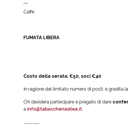
***
Caffè
FUMATA LIBERA
Costo della serata: €50, soci €40
In ragione del limitato numero di posti, è gradita 
Chi desidera partecipare è pregato di dare
confer
DOSSON DI CASIER - TREVISO
a
info@tabaccheriasilea.it
.
Osteria Alla Pasina s.n.c.
di Pasin G. Carlo & C.
Via Marie, 3
-
Dosson di Casier
(
Treviso
)
Italia
_______
Tel
+39 0422 382112
- Fax
+39 0422 492322