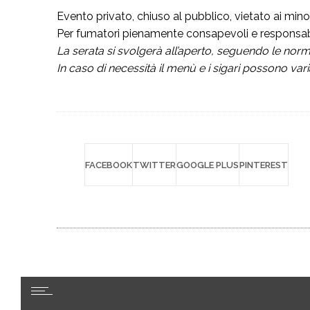
pasina@pasina.it
Email
Evento privato, chiuso al pubblico, vietato ai minor
Dati societari
Privacy
P.Iva 02123290260 /
/
Per fumatori pienamente consapevoli e responsabil
policy
La serata si svolgerà all’aperto, seguendo le norma
Promoservice.com
In caso di necessità il menù e i sigari possono var
Project by
Aggiorna le impostazioni di tracciament
della pubblicità
FACEBOOK
TWITTER
GOOGLE PLUS
PINTEREST