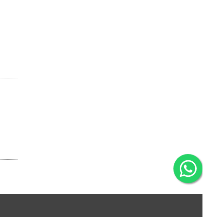
By checking this box I consent to the use of
information provided for email marketing
poses.
ISCRIVITI