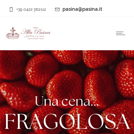
pasina@pasina.it
+39 0422 382112