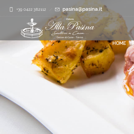
pasina@pasina.it
+39 0422 382112
HOME