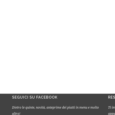
SEGUICI SU FACEBOOK
RE
Dietro le quinte, novità, anteprime dei piatti in menu e molto
Ti i
altro!
appu