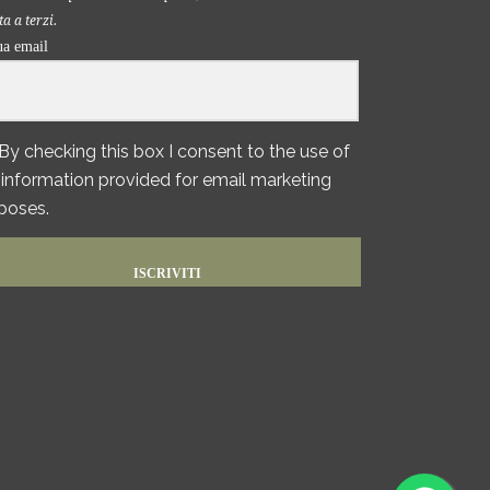
a a terzi.
ua email
By checking this box I consent to the use of
information provided for email marketing
poses.
ISCRIVITI