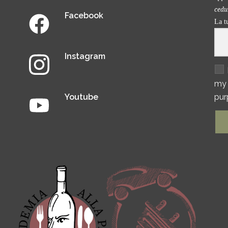
cedut
Facebook
La t
Instagram
my 
Youtube
pur